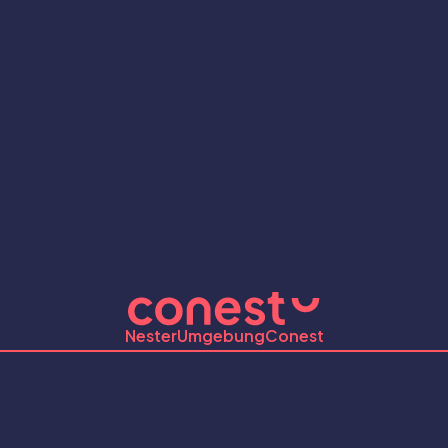
Nester
Umgebung
Conest