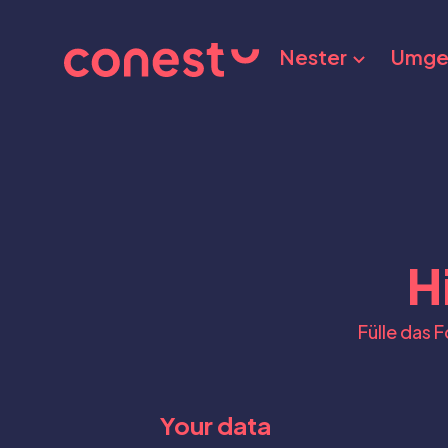
Nester
Umge
H
Fülle das 
Your data