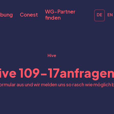
WG-Partner
bung
Conest
DE
EN
finden
Hive
ive 109-17
anfrage
Formular aus und wir melden uns so rasch wie möglich b