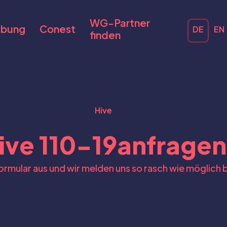
WG-Partner
bung
Conest
DE
EN
finden
Hive
ive 110-19
anfragen
Formular aus und wir melden uns so rasch wie möglich b