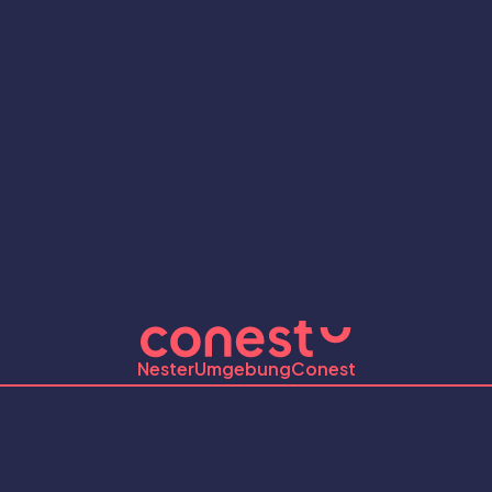
Nester
Umgebung
Conest